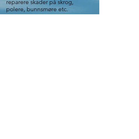
reparere skader på skrog,
polere, bunnsmøre etc.
Åpningstider
Mandag-Fredag: 08:30 – 16:00
Lørdag - Etter avtale
Vintertid
01.12-28.02
Mandag-fredag 10:00-14:00
Ellers etter avtale
Kontakt oss